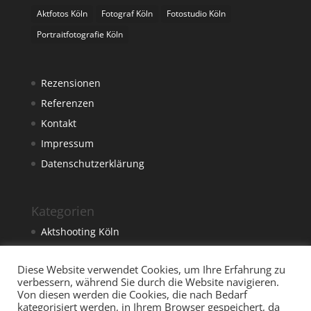
Aktfotos Köln
Fotograf Köln
Fotostudio Köln
Portraitfotografie Köln
Rezensionen
Referenzen
Kontakt
Impressum
Datenschutzerklärung
Kategorien
Aktshooting Köln
Foto
Diese Website verwendet Cookies, um Ihre Erfahrung zu
Fotograf Köln
verbessern, während Sie durch die Website navigieren.
Fotostudio Köln
Von diesen werden die Cookies, die nach Bedarf
kategorisiert werden, in Ihrem Browser gespeichert, da