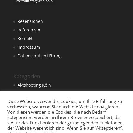
Portraitfotografie Köln
Rezensionen
Referenzen
Kontakt
Impressum
Datenschutzerklärung
Kategorien
Aktshooting Köln
Foto
Diese Website verwendet Cookies, um Ihre Erfahrung zu
Fotograf Köln
verbessern, während Sie durch die Website navigieren.
Fotostudio Köln
Von diesen werden die Cookies, die nach Bedarf
kategorisiert werden, in Ihrem Browser gespeichert, da
sie für das Funktionieren der grundlegenden Funktionen
der Website wesentlich sind. Wenn Sie auf “Akzeptieren”,